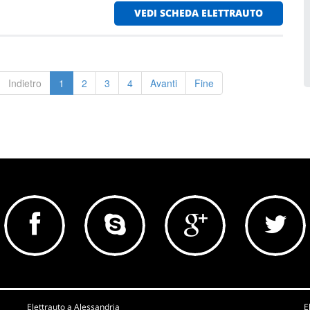
VEDI SCHEDA ELETTRAUTO
Indietro
1
2
3
4
Avanti
Fine
Elettrauto a Alessandria
E