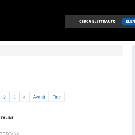
CERCA ELETTRAUTO
ELE
2
3
4
Avanti
Fine
TALINI
- TOSCANA