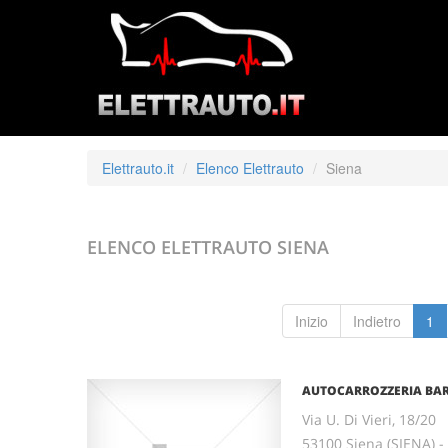
Elettrauto.it
Elenco Elettrauto
Siena
ELENCO ELETTRAUTO
SIENA
Inizio
Indietro
1
AUTOCARROZZERIA BAR
Via U. Di Vieri, 18/20
53100 Siena (SIENA) 