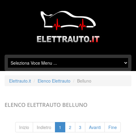
Elettrauto.it
Elenco Elettrauto
Belluno
ELENCO ELETTRAUTO
BELLUNO
Inizio
Indietro
1
2
3
Avanti
Fine